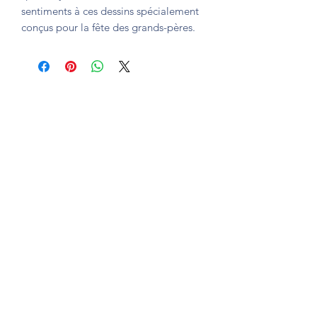
sentiments à ces dessins spécialement
conçus pour la fête des grands-pères.
Formulario de suscripción
enviar a
© 2020 por ti mejor. Creado con Wix.com