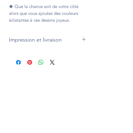
🍀 Que la chance soit de votre côté
alors que vous ajoutez des couleurs
éclatantes à ces dessins joyeux.
Impression et livraison
Version brochée (couverture souple)
Impression et livraison
en France, au
Canada, en Belgique, aux Etats-Unis,
en Italie, au Royaume-Uni, en Espagne
et en Allemagne
par Amazon.
Livraison habituellement sous 5 jours
ouvrés. La livraison vous est offerte.
Formulario de suscripción
enviar a