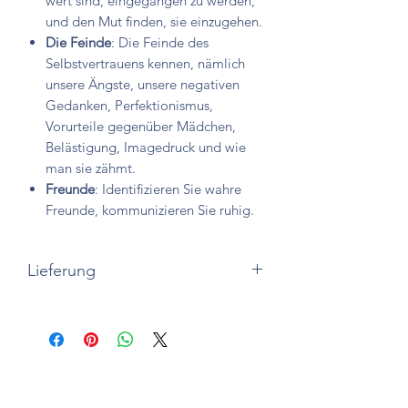
wert sind, eingegangen zu werden,
und den Mut finden, sie einzugehen.
Die Feinde
: Die Feinde des
Selbstvertrauens kennen, nämlich
unsere Ängste, unsere negativen
Gedanken, Perfektionismus,
Vorurteile gegenüber Mädchen,
Belästigung, Imagedruck und wie
man sie zähmt.
Freunde
: Identifizieren Sie wahre
Freunde, kommunizieren Sie ruhig.
Lieferung
Broschierte Version (Softcover)
Druck und Versand in Frankreich,
Kanada, Belgien, den USA, Italien,
Großbritannien, Spanien und