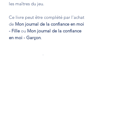
les maîtres du jeu.
Ce livre peut être complété par l'achat
de
Mon journal de la confiance en moi
- Fille
ou
Mon journal de la confiance
en moi - Garçon
.
Impression et livraison
Version brochée (couverture souple)
Impression et livraison
en France, au
Canada, en Belgique, aux Etats-Unis,
en Italie, au Royaume-Uni, en Espagne
et en Allemagne
par Amazon.
Livraison habituellement sous 5 jours
ouvrés. La livraison vous est offerte.
Formulario de suscripción
Également disponible en version
reliée sur Amazon.