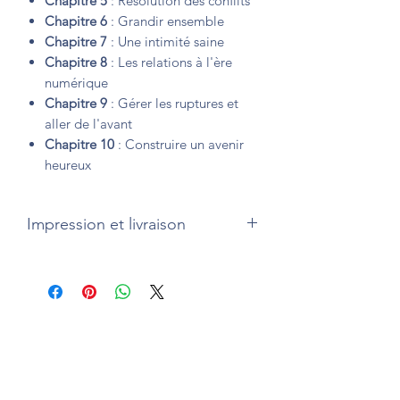
Chapitre 5
: Résolution des conflits
Chapitre 6
: Grandir ensemble
Chapitre 7
: Une intimité saine
Chapitre 8
: Les relations à l'ère
numérique
Chapitre 9
: Gérer les ruptures et
aller de l'avant
Chapitre 10
: Construire un avenir
heureux
Impression et livraison
Version brochée (couverture souple)
Impression et livraison
en France, au
Canada, en Belgique, aux Etats-Unis,
en Italie, au Royaume-Uni, en Espagne
et en Allemagne
par Amazon.
Livraison habituellement sous 5 jours
ouvrés. La livraison vous est offerte.
Également disponible en version reliée